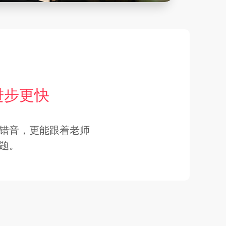
进步更快
错音，更能跟着老师
题。