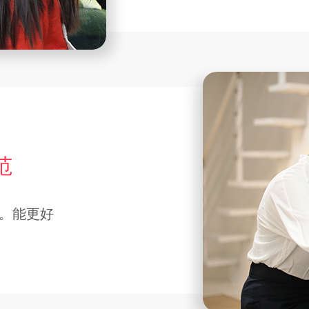
范
。能更好